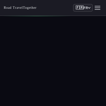
🇫🇷
Road TravelTogether
FR